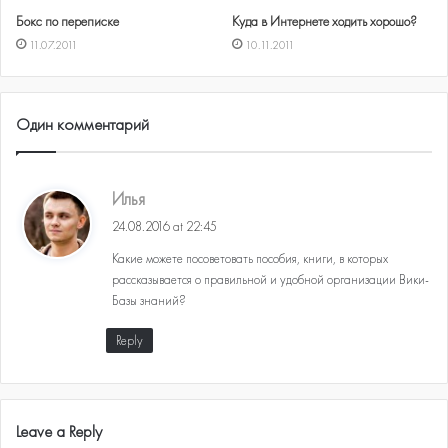
Бокс по переписке
Куда в Интернете ходить хорошо?
11.07.2011
10.11.2011
Один комментарий
s
Илья
a
24.08.2016 at 22:45
y
Какие можете посоветовать пособия, книги, в которых
s
рассказывается о правильной и удобной организации Вики-
:
Базы знаний?
Reply
Leave a Reply