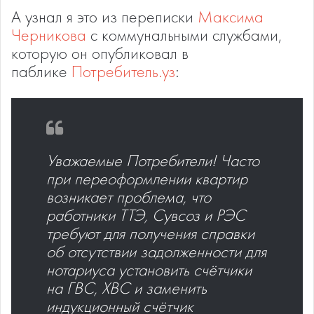
А узнал я это из переписки
Максима
Черникова
с коммунальными службами,
которую он опубликовал в
паблике
Потребитель.уз
:
Уважаемые Потребители! Часто
при переоформлении квартир
возникает проблема, что
работники ТТЭ, Сувсоз и РЭС
требуют для получения справки
об отсутствии задолженности для
нотариуса установить счётчики
на ГВС, ХВС и заменить
индукционный счётчик