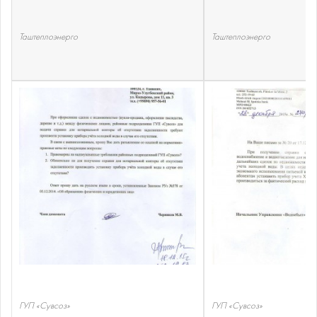
Таштеплоэнерго
Таштеплоэнерго
ГУП «Сувсоз»
ГУП «Сувсоз»