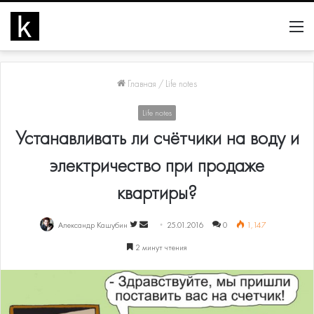
М
Главная
/
Life notes
Life notes
Устанавливать ли счётчики на воду и
электричество при продаже
квартиры?
Follow
Send
Александр Кашубин
25.01.2016
0
1,147
on
an
2 минут чтения
Twitter
email