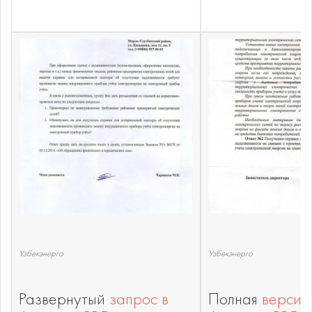
Узбекэнерго
Узбекэнерго
Развернутый
запрос в
Полная
версия 