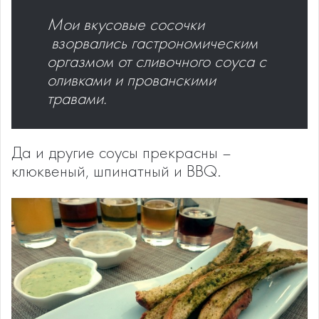
Мои вкусовые сосочки
взорвались гастрономическим
оргазмом от сливочного соуса с
оливками и прованскими
травами.
Да и другие соусы прекрасны –
клюквеный, шпинатный и BBQ.